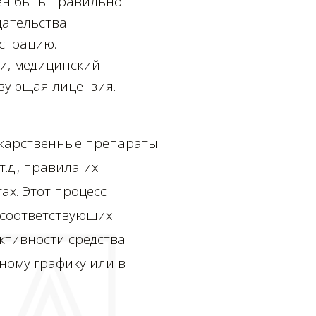
ен быть правильно
ательства.
истрацию.
и, медицинский
твующая лицензия.
лекарственные препараты
.д., правила их
х. Этот процесс
 соответствующих
ктивности средства
ному графику или в