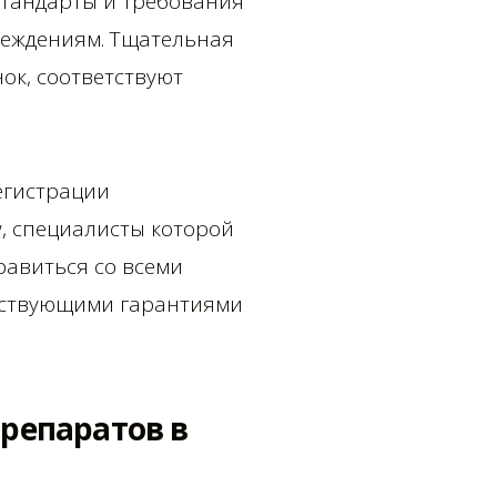
стандарты и требования
реждениям. Тщательная
ок, соответствуют
егистрации
w, специалисты которой
равиться со всеми
етствующими гарантиями
репаратов в