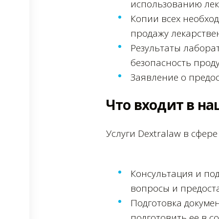
использованию лек
Копии всех необхо
продажу лекарствен
Результаты лабора
безопасность проду
Заявление о предо
Что входит в на
Услуги Dextralaw в сфер
Консультация и по
вопросы и предос
Подготовка докуме
подготовить ее в с