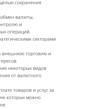
 целью сохранения
 обмен валюты,
контролю и
ых операций.
ратегическими секторами
на внешнюю торговлю и
ересов.
ние некоторых видов
ения от валютного
лате товаров и услуг за
нию которых можно
не.