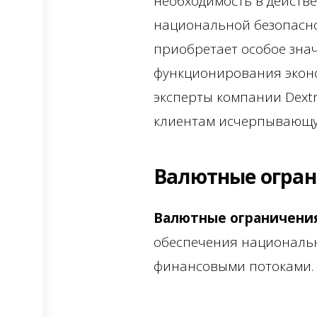
необходимость в действ
национальной безопаснос
приобретает особое зна
функционирования эконо
эксперты компании Dext
клиентам исчерпывающу
Валютные огра
Валютные ограничения
обеспечения национальн
финансовыми потоками. 