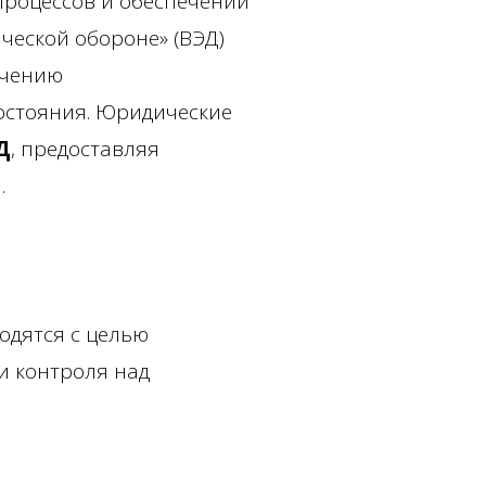
процессов и обеспечении
ческой обороне» (ВЭД)
ечению
остояния. Юридические
Д
, предоставляя
.
одятся с целью
и контроля над