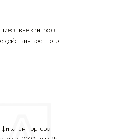
щиеся вне контроля
ае действия военного
ификатом Торгово-