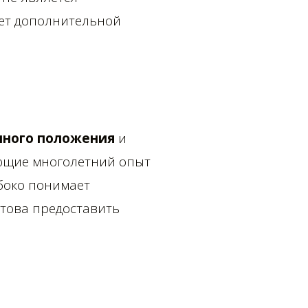
ует дополнительной
нного положения
и
ющие многолетний опыт
боко понимает
отова предоставить