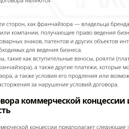
оговора являются:
и сторон, как франчайзора — владельца бренда 
или компании, получающие право ведения бизне
товарных знаков, патентов и других объектов ин
бходимых для ведения бизнеса.
, такие как вступительные взносы, роялти (пла
ранчайзора), а также другие платежи, которые м
вора, а также условия его продления или возмо
асторжения за нарушение условий договора.
вора коммерческой концессии и
сть
ммерческой концессии предполагает следующие 