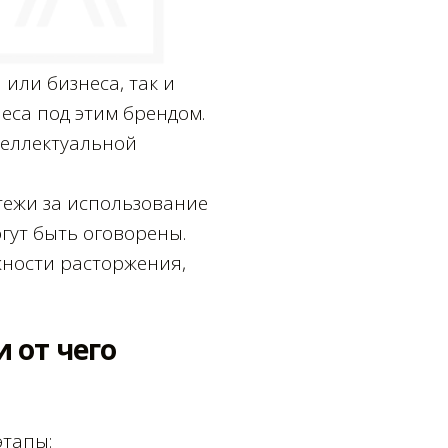
или бизнеса, так и
са под этим брендом.
теллектуальной
тежи за использование
огут быть оговорены.
жности расторжения,
 от чего
этапы: