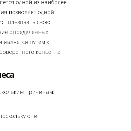
яется одной из наиболее
ния позволяет одной
 использовать свою
ение определенных
 является путем к
роверенного концепта.
неса
скольким причинам:
поскольку они
.