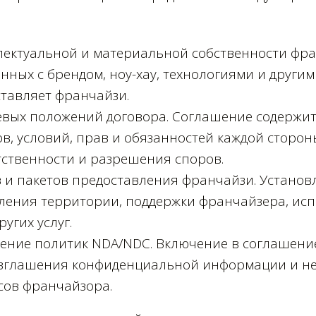
лектуальной и материальной собственности фра
нных с брендом, ноу-хау, технологиями и други
тавляет франчайзи.
вых положений договора. Соглашение содержи
в, условий, прав и обязанностей каждой стороны
тственности и разрешения споров.
 и пакетов предоставления франчайзи. Установ
ления территории, поддержки франчайзера, ис
ругих услуг.
рение политик NDA/NDC. Включение в соглашен
азглашения конфиденциальной информации и н
сов франчайзора.