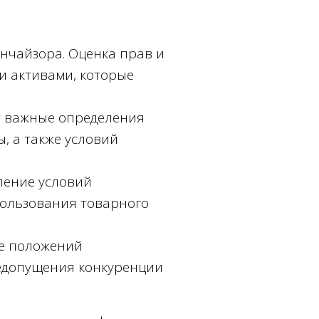
нчайзора. Оценка прав и
ми активами, которые
т важные определения
, а также условий
ление условий
пользования товарного
ие положений
едопущения конкуренции