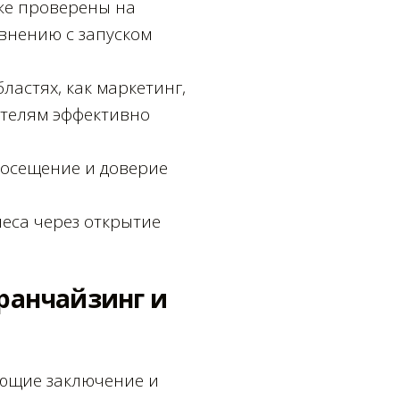
же проверены на
внению с запуском
астях, как маркетинг,
ателям эффективно
посещение и доверие
еса через открытие
ранчайзинг и
ующие заключение и