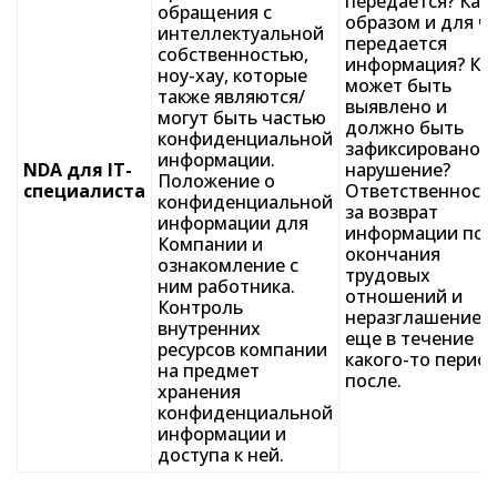
передается? Как
обращения с
образом и для ч
интеллектуальной
передается
собственностью,
информация? Ка
ноу-хау, которые
может быть
также являются/
выявлено и
могут быть частью
должно быть
конфиденциальной
зафиксировано
информации.
NDA для IT-
нарушение?
Положение о
специалиста
Ответственност
конфиденциальной
за возврат
информации для
информации пос
Компании и
окончания
ознакомление с
трудовых
ним работника.
отношений и
Контроль
неразглашение
внутренних
еще в течение
ресурсов компании
какого-то перио
на предмет
после.
хранения
конфиденциальной
информации и
доступа к ней.