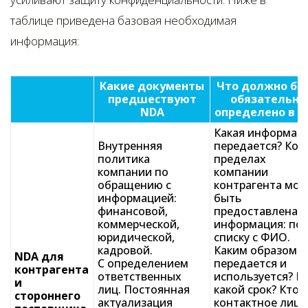
таблице приведена базовая необходимая
информация:
Какие документы
Что должно бы
предшествуют
обязательно
NDA
определено в 
Какая информац
Внутренняя
передается? Ком
политика
пределах
компании по
компании
обращению с
контрагента мож
информацией:
быть
финансовой,
предоставлена
коммерческой,
информация: по
юридической,
списку с ФИО.
кадровой.
Каким образом
NDA для
С определением
передается и
контрагента
ответственных
используется? Н
и
лиц. Постоянная
какой срок? Кто
стороннего
актуализация
контактное лицо