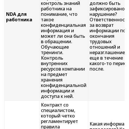
контроль знаний
должно быть
работника на
зафиксировано
NDA для
понимание, что
нарушение?
работника
такое
Ответственност
конфиденциальная
за возврат
информация и
информации пос
может ли она быть
окончания
в обращении.
трудовых
Обучающие
отношений и
тренинги.
неразглашение
Контроль
еще в течение
внутренних
какого-то перио
ресурсов компании
после.
на предмет
хранения
конфиденциальной
информации и
доступа к ней.
Контракт со
специалистом,
который четко
регламентирует
Какая информац
правила