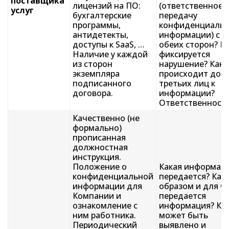
поставщика
лицензий на ПО:
(ответственное 
услуг
бухгалтерские
передачу
программы,
конфиденциаль
антидетекты,
информации) с
доступы к SaaS, …
обеих сторон? К
Наличие у каждой
фиксируется
из сторон
нарушение? Как
экземпляра
происходит дос
подписанного
третьих лиц к
договора.
информации?
Ответственность
Качественно (не
формально)
прописанная
должностная
инструкция.
Положение о
Какая информац
конфиденциальной
передается? Как
информации для
образом и для ч
Компании и
передается
ознакомление с
информация? Ка
ним работника.
может быть
Периодический
выявлено и