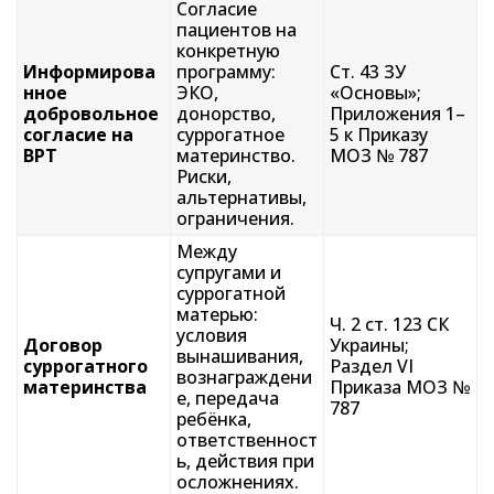
Согласие
пациентов на
конкретную
Информирова
программу:
Ст. 43 ЗУ
нное
ЭКО,
«Основы»;
добровольное
донорство,
Приложения 1–
согласие на
суррогатное
5 к Приказу
ВРТ
материнство.
МОЗ № 787
Риски,
альтернативы,
ограничения.
Между
супругами и
суррогатной
матерью:
Ч. 2 ст. 123 СК
условия
Договор
Украины;
вынашивания,
суррогатного
Раздел VI
вознаграждени
материнства
Приказа МОЗ №
е, передача
787
ребёнка,
ответственност
ь, действия при
осложнениях.