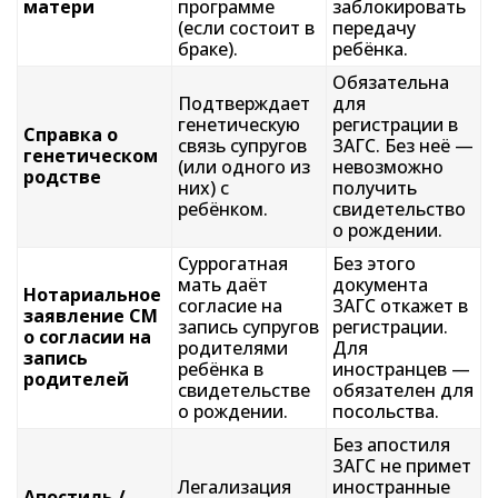
матери
программе
заблокировать
(если состоит в
передачу
браке).
ребёнка.
Обязательна
Подтверждает
для
генетическую
регистрации в
Справка о
связь супругов
ЗАГС. Без неё —
генетическом
(или одного из
невозможно
родстве
них) с
получить
ребёнком.
свидетельство
о рождении.
Суррогатная
Без этого
мать даёт
документа
Нотариальное
согласие на
ЗАГС откажет в
заявление СМ
запись супругов
регистрации.
о согласии на
родителями
Для
запись
ребёнка в
иностранцев —
родителей
свидетельстве
обязателен для
о рождении.
посольства.
Без апостиля
ЗАГС не примет
Легализация
иностранные
Апостиль /