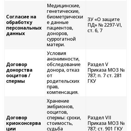
Медицинские,
генетические,
Согласие на
биометрически
ЗУ «О защите
обработку
е данные
ПД» № 2297-VI,
персональных
пациентов,
ст. 6, 7
данных
доноров,
суррогатной
матери.
Условия
анонимности,
Договор
обследование
Раздел V
донорства
донора, отказ
Приказа МОЗ №
ооцитов /
от
787; п. 7 ст. 281
спермы
родительских
ГКУ
прав,
компенсация.
Хранение
эмбрионов,
ооцитов,
Договор
спермы: сроки,
Раздел VII
криоконсерва
стоимость,
Приказа МОЗ №
ции
судьба
787; ст. 901 ГКУ