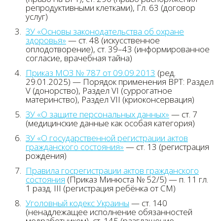
репродуктивными клетками), Гл. 63 (договор
услуг)
ЗУ «Основы законодательства об охране
здоровья»
— ст. 48 (искусственное
оплодотворение), ст. 39–43 (информированное
согласие, врачебная тайна)
Приказ МОЗ № 787 от 09.09.2013
(ред.
29.01.2025) — Порядок применения ВРТ: Раздел
V (донорство), Раздел VI (суррогатное
материнство), Раздел VII (криоконсервация)
ЗУ «О защите персональных данных»
— ст. 7
(медицинские данные как особая категория)
ЗУ «О государственной регистрации актов
гражданского состояния»
— ст. 13 (регистрация
рождения)
Правила госрегистрации актов гражданского
состояния
(Приказ Минюста № 52/5) — п. 11 гл.
1 разд. III (регистрация ребёнка от СМ)
Уголовный кодекс Украины
— ст. 140
(ненадлежащее исполнение обязанностей
медработником), ст. 145 (разглашение