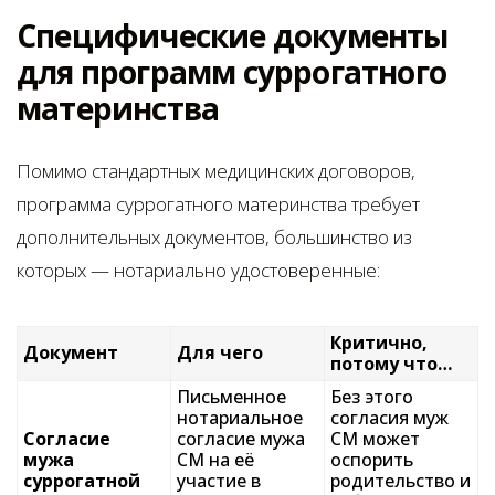
Специфические документы
для программ суррогатного
материнства
Помимо стандартных медицинских договоров,
программа суррогатного материнства требует
дополнительных документов, большинство из
которых — нотариально удостоверенные:
Критично,
Документ
Для чего
потому что…
Письменное
Без этого
нотариальное
согласия муж
Согласие
согласие мужа
СМ может
мужа
СМ на её
оспорить
суррогатной
участие в
родительство и