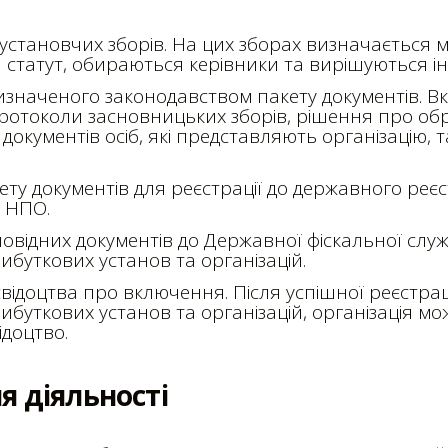
становчих зборів. На цих зборах визначається ме
статут, обираються керівники та вирішуються ін
изначеного законодавством пакету документів. В
 протоколи засновницьких зборів, рішення про об
ї документів осіб, які представляють організацію, т
ту документів для реєстрації до державного реєс
 НПО.
овідних документів до Державної фіскальної слу
ибуткових установ та організацій.
ідоцтва про включення. Після успішної реєстрац
ибуткових установ та організацій, організація м
ідоцтво.
 діяльності