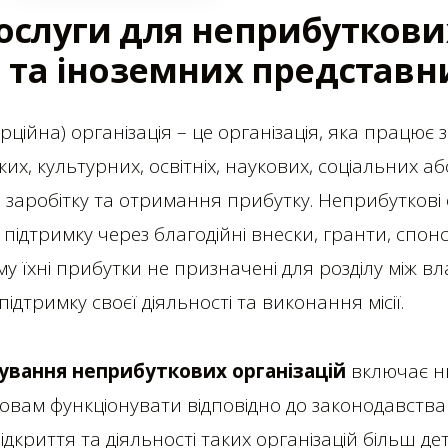
ослуги для неприбуткови
й та іноземних представн
ційна) організація – це організація, яка працює
их, культурних, освітніх, наукових, соціальних а
ю заробітку та отримання прибутку. Неприбуткові 
підтримку через благодійні внески, гранти, спон
му їхні прибутки не призначені для розділу між в
дтримку своєї діяльності та виконання місії.
вання неприбуткових організацій
включає н
овам функціонувати відповідно до законодавства
ідкриття та діяльності таких організацій більш д