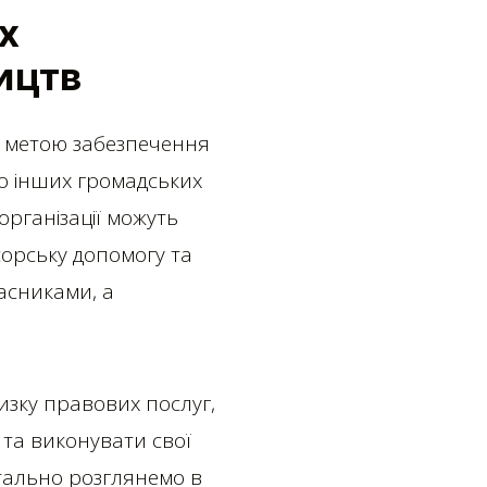
х
ицтв
 з метою забезпечення
бо інших громадських
організації можуть
сорську допомогу та
ласниками, а
изку правових послуг,
 та виконувати свої
етально розглянемо в