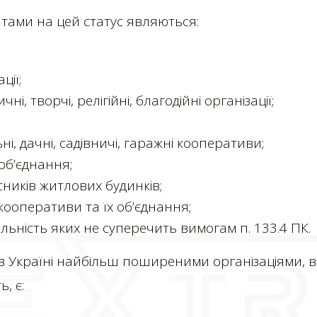
ами на цей статус являються:
ції;
чні, творчі, релігійні, благодійні організації;
і, дачні, садівничі, гаражні кооперативи;
 об’єднання;
сників житлових будинків;
 кооперативи та їх об’єднання;
яльність яких не суперечить вимогам п. 133.4 ПК.
 в Україні найбільш поширеними організаціями,
, є: