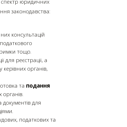
й спектр юридичних
ання законодавства:
чних консультацій
 податкового
тримки тощо.
ї для реєстрації, а
у керівних органів,
готовка та
подання
 органів.
а документів для
іями.
судових, податкових та