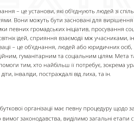
нання – це установи, які об'єднують людей зі спі
тями. Вони можуть бути засновані для вирішення 
ки певних громадських ініціатив, просування соц
вітніх ідей, сприяння взаємодії між учасниками, і
ізації – це об’єднання, людей або юридичних осіб,
йним, гуманітарним та соціальним цілям. Мета та
омоги тим, хто найбільш її потребує, зокрема у
діти, інваліди, постраждалі від лиха, та ін.
уткової організації має певну процедуру щодо з
до вимог законодавства, виділимо загальні етапи 