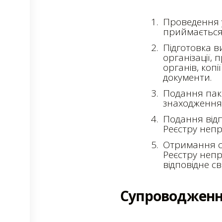
Проведення у
приймається 
Підготовка в
організації,
органів, копі
документи.
Подання паке
знаходження
Подання відп
Реєстру непр
Отримання св
Реєстру непр
відповідне св
Супроводження