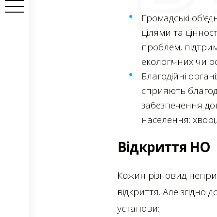
Громадські об'єд
цілями та ціннос
проблем, підтрим
екологічних чи ос
Благодійні орган
сприяють благоді
забезпечення доп
населення: хворі, 
Відкриття НО
Кожин різновид неприб
відкриття. Але згідно 
установи: