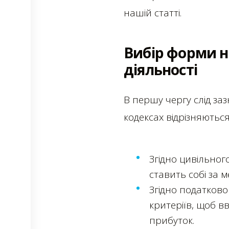
нашій статті.
Вибір форми н
діяльності
В першу чергу слід за
кодексах відрізняються
Згідно цивільног
ставить собі за 
Згідно податково
критеріїв, щоб в
прибуток.