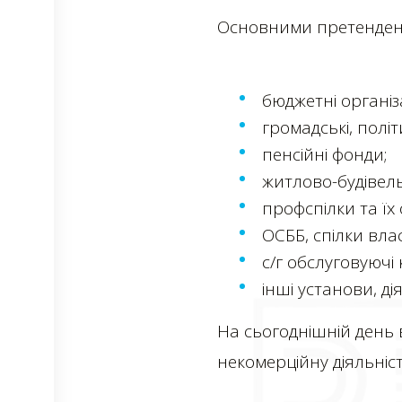
Основними претендент
бюджетні організа
громадські, політи
пенсійні фонди;
житлово-будівельн
профспілки та їх
ОСББ, спілки вла
с/г обслуговуючі
інші установи, ді
На сьогоднішній день
некомерційну діяльність