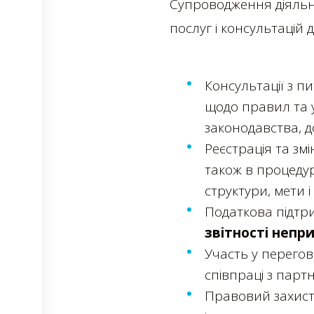
Супроводження діяльн
послуг і консультацій 
Консультації з п
щодо правил та у
законодавства, д
Реєстрація та зм
також в процедурі
структури, мети і т
Податкова підтри
звітності непр
Участь у перегов
співпраці з парт
Правовий захист 