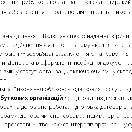
ості неприбуткової організації включає широки
для забезпечення її правової діяльності та викон
итань діяльності. Включає спектр надання юриди
мов здійснення діяльності, в тому числі з питань
оговірних зобов'язань, залучення фінансової під
іни. Допомога в оформленні необхідної документаці
 змін у статуті організації, включаючи зміну склад
.п..
мка. Виконання обліково-податкових послуг, під
ибуткових організацій
до відповідних державних
орах та договірна робота. Підготовка договорів т
нерами, донорами, спонсорами, іншими організац
і представництво. Захист інтересів організації у 