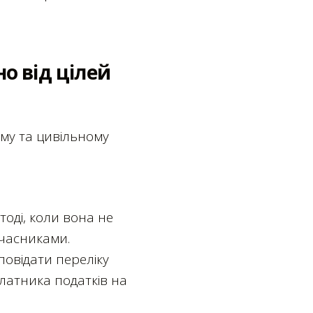
о від цілей
ому та цивільному
тоді, коли вона не
учасниками.
повідати переліку
платника податків на