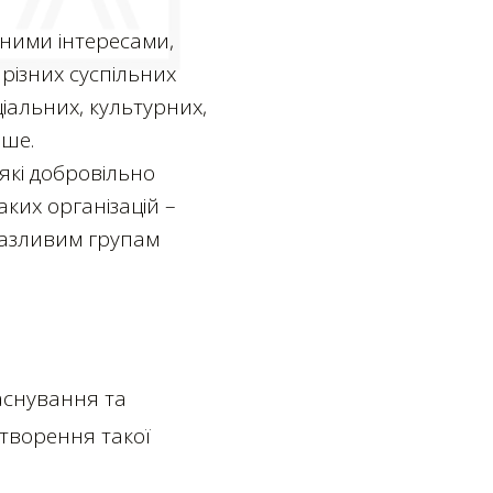
льними інтересами,
різних суспільних
іальних, культурних,
нше.
 які добровільно
ких організацій –
разливим групам
аснування та
створення такої