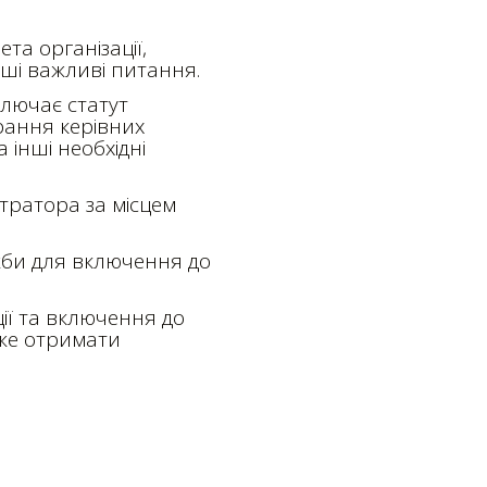
та організації,
ші важливі питання.
ключає статут
рання керівних
а інші необхідні
тратора за місцем
жби для включення до
ії та включення до
оже отримати