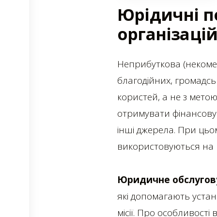
Юрідичні п
організаці
Неприбуткова (некомер
благодійних, громадськ
користей, а не з мето
отримувати фінансову 
інші джерела. При цьо
використовуються на пі
Юридичне обслугову
які допомагають устан
місії.
Про особливості в