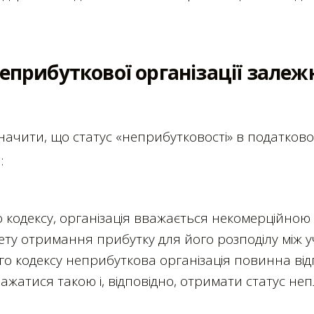
еприбуткової організації залежн
значити, що статус «неприбутковості» в податков
:
о кодексу, організація вважається некомерційною 
мету отримання прибутку для його розподілу між 
го кодексу неприбуткова організація повинна від
важатися такою і, відповідно, отримати статус не