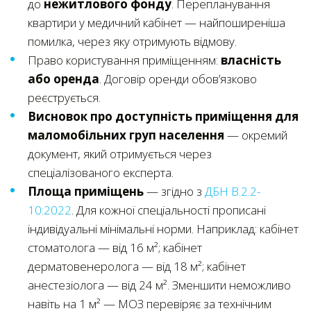
до
нежитлового фонду
. Перепланування
квартири у медичний кабінет — найпоширеніша
помилка, через яку отримують відмову.
Право користування приміщенням:
власність
або оренда
. Договір оренди обов’язково
реєструється.
Висновок про доступність приміщення для
маломобільних груп населення
— окремий
документ, який отримується через
спеціалізованого експерта.
Площа приміщень
— згідно з
ДБН В.2.2-
10:2022
. Для кожної спеціальності прописані
індивідуальні мінімальні норми. Наприклад: кабінет
стоматолога — від 16 м²; кабінет
дерматовенеролога — від 18 м²; кабінет
анестезіолога — від 24 м². Зменшити неможливо
навіть на 1 м² — МОЗ перевіряє за технічним