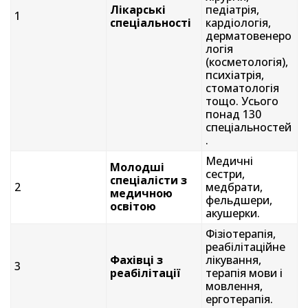
Лікарські
педіатрія,
1
спеціальності
кардіологія,
дерматовенеро
логія
(косметологія),
психіатрія,
стоматологія
тощо. Усього
понад 130
спеціальностей
.
Медичні
Молодші
сестри,
спеціалісти з
2
медбрати,
медичною
фельдшери,
освітою
акушерки.
Фізіотерапія,
реабілітаційне
Фахівці з
лікування,
3
реабілітації
терапія мови і
мовлення,
ерготерапія.