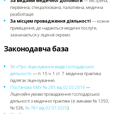
За видами медичної допомоги
— екстрена,
первинна, спеціалізована, паліативна, медична
реабілітація.
За місцем провадження діяльності
— кожне
приміщення, де надаються медичні послуги,
зазначається у ліцензії окремо.
Законодавча база
ЗУ «Про ліцензування видів господарської
діяльності»
— п. 15 ч. 1 ст. 7: медична практика
підлягає ліцензуванню.
Постанова КМУ № 285 від 02.03.2016
—
Ліцензійні умови провадження господарської
діяльності з медичної практики (зі змінами № 1393,
№ 536,
№ 781 від 02.07.2025
).