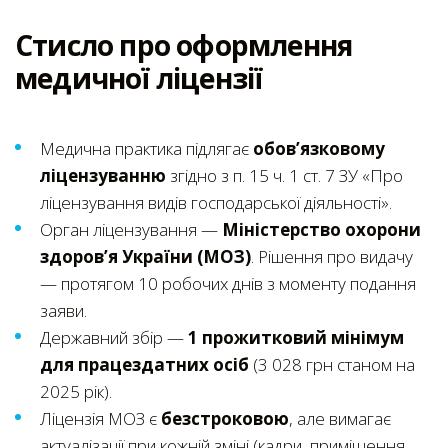
Стисло про оформлення
медичної ліцензії
Медична практика підлягає
обов’язковому
ліцензуванню
згідно з п. 15 ч. 1 ст. 7 ЗУ «Про
ліцензування видів господарської діяльності».
Орган ліцензування —
Міністерство охорони
здоров’я України (МОЗ)
. Рішення про видачу
— протягом 10 робочих днів з моменту подання
заяви.
Державний збір —
1 прожитковий мінімум
для працездатних осіб
(3 028 грн станом на
2025 рік).
Ліцензія МОЗ є
безстроковою
, але вимагає
актуалізації при кожній зміні (кадри, приміщення,