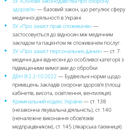
ЗУ «Основи законодавства про охорону
здоров’я»
— базовий закон, що регулює сферу
медичної діяльності в Україні.
ЗУ «Про захист прав споживачів»
—
застосовується до відносин між медичним
закладом та пацієнтом як споживачем послуг.
ЗУ «Про захист персональних даних»
— ст. 7:
медичні дані віднесені до особливої категорії з
підвищеними вимогами до обробки.
ДБН В.2.2-10:2022
— Будівельні норми щодо
приміщень закладів охорони здоров’я (площі
кабінетів, висота, освітлення, вентиляція).
Кримінальний кодекс України
— ст. 138
(незаконна лікувальна діяльність), ст. 140
(неналежне виконання обов’язків
медпрацівником), ст. 145 (лікарська таємниця).