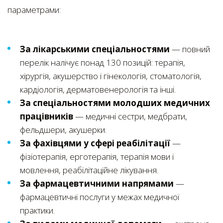
параметрами:
За лікарськими спеціальностями
— повний
перелік налічує понад 130 позицій: терапія,
хірургія, акушерство і гінекологія, стоматологія,
кардіологія, дерматовенерологія та інші.
За спеціальностями молодших медичних
працівників
— медичні сестри, медбрати,
фельдшери, акушерки.
За фахівцями у сфері реабілітації
—
фізіотерапія, ерготерапія, терапія мови і
мовлення, реабілітаційне лікування.
За фармацевтичними напрямами
—
фармацевтичні послуги у межах медичної
практики.