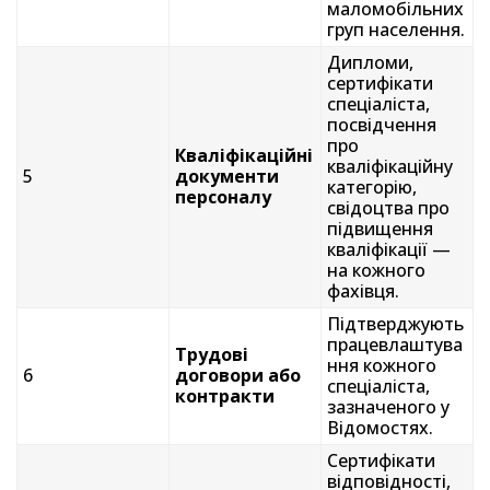
маломобільних
груп населення.
Дипломи,
сертифікати
спеціаліста,
посвідчення
про
Кваліфікаційні
кваліфікаційну
5
документи
категорію,
персоналу
свідоцтва про
підвищення
кваліфікації —
на кожного
фахівця.
Підтверджують
працевлаштува
Трудові
ння кожного
6
договори або
спеціаліста,
контракти
зазначеного у
Відомостях.
Сертифікати
відповідності,