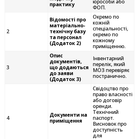
юрособи або
практику
ФОП.
Окремо по
Відомості про
кожній
матеріально-
спеціальності,
2
технічну базу
окремо по
та персонал
кожному
(Додаток 2)
приміщенню.
Опис
Інвентарний
документів,
перелік, який
3
що додаються
МОЗ перевіряє
до заяви
постранично.
(Додаток 3)
Свідоцтво про
право власності
або договір
оренди.
Технічний
Документи на
4
паспорт.
приміщення
Висновок про
доступність
для