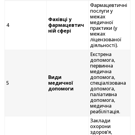
Фармацевтичні
послуги у
межах
Фахівці у
медичної
4
фармацевтич
практики (у
ній сфері
межах
ліцензованої
діяльності).
Екстрена
допомога,
первинна
медична
Види
допомога,
5
медичної
спеціалізована
допомоги
допомога,
паліативна
допомога,
медична
реабілітація.
Заклади
охорони
здоров’я,