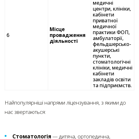
медичні
центри, клініки,
кабінети
приватної
медичної
Місце
практики ФОП,
6
провадження
амбулаторії,
діяльності
фельдшерсько-
акушерські
пункти,
стоматологічні
клініки, медичні
кабінети
закладів освіти
та підприємств.
Найпопулярніші напрями ліцензування, з якими до
нас звертаються:
Стоматологія
— дитяча, ортопедична,