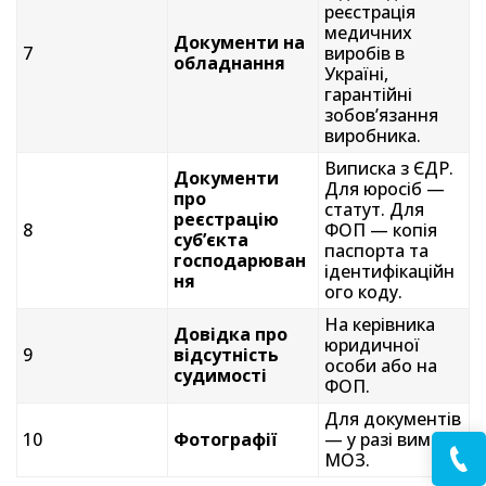
реєстрація
медичних
Документи на
7
виробів в
обладнання
Україні,
гарантійні
зобов’язання
виробника.
Виписка з ЄДР.
Документи
Для юросіб —
про
статут. Для
реєстрацію
8
ФОП — копія
суб’єкта
паспорта та
господарюван
ідентифікаційн
ня
ого коду.
На керівника
Довідка про
юридичної
9
відсутність
особи або на
судимості
ФОП.
Для документів
10
Фотографії
— у разі вимоги
МОЗ.