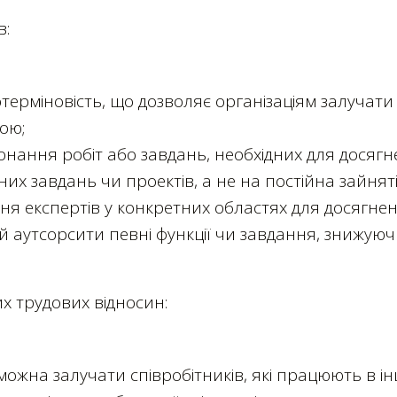
в:
отерміновість, що дозволяє організаціям залучати
ою;
онання робіт або завдань, необхідних для досягн
х завдань чи проектів, а не на постійна зайняті
ня експертів у конкретних областях для досягнен
й аутсорсити певні функції чи завдання, знижую
их трудових відносин:
можна залучати співробітників, які працюють в і