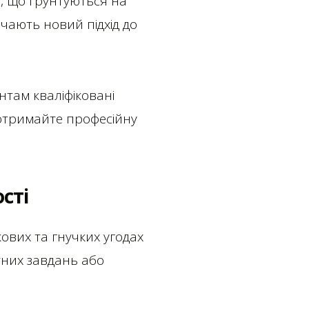
ти, що ґрунтуються на
ачають новий підхід до
нтам кваліфіковані
 отримайте професійну
сті
кових та гнучких угодах
тних завдань або