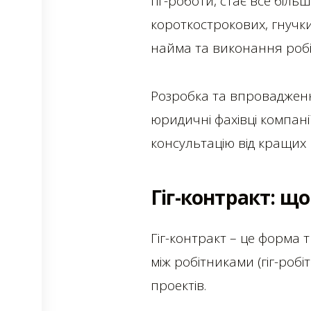
гіг-роботи, стає все біль
короткострокових, гнучки
найма та виконання робі
Розробка та впровадження
юридичні фахівці компані
консультацію від кращих 
Гіг-контракт: що
Гіг-контракт – це форма 
між робітниками (гіг-роб
проектів.