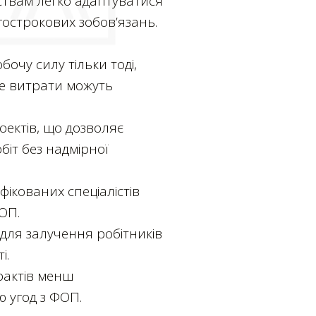
ствам легко адаптуватися
гострокових зобов’язань.
очу силу тільки тоді,
де витрати можуть
ектів, що дозволяє
біт без надмірної
фікованих спеціалістів
ОП.
 для залучення робітників
і.
рактів менш
 угод з ФОП.