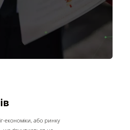
ів
іг-економіки, або ринку