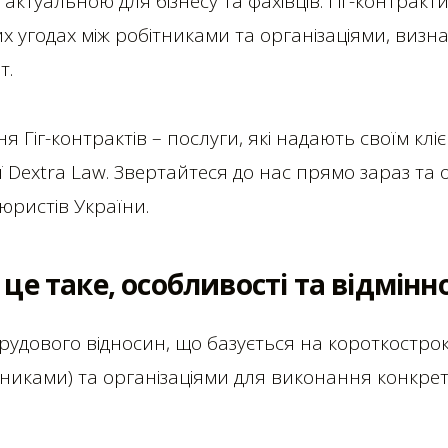
ш актуальною для бізнесу та фахівців. Гіг-контрак
х угодах між робітниками та організаціями, визн
т.
 Гіг-контрактів – послуги, які надають своїм кліє
ї Dextra Law. Звертайтеся до нас прямо зараз та
юристів України.
 це таке, особливості та відмінно
трудового відносин, що базується на короткостро
ітниками) та організаціями для виконання конкре