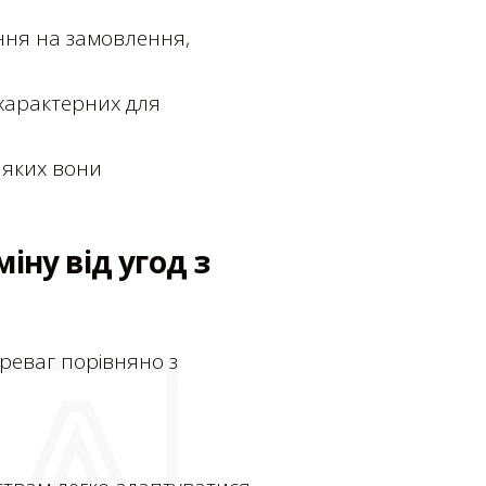
ння на замовлення,
 характерних для
в яких вони
іну від угод з
реваг порівняно з