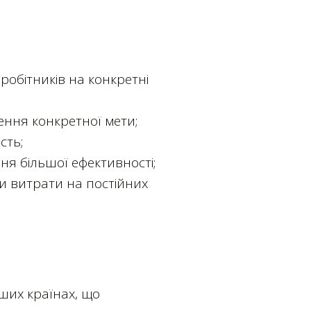
 робітників на конкретні
ення конкретної мети;
сть;
ня більшої ефективності;
чи витрати на постійних
нших країнах, що