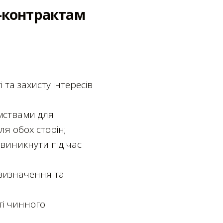
Г-контрактам
та захисту інтересів
ємствами для
я обох сторін;
 виникнути під час
визначення та
ті чинного