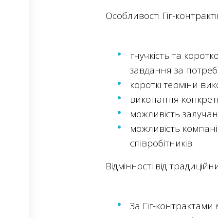
Особливості Гіг-контракті
гнучкість та коротк
завдання за потреб
короткі терміни вик
виконання конкретни
можливість залучан
можливість компані
співробітників.
Відмінності від традиційн
За Гіг-контрактами 