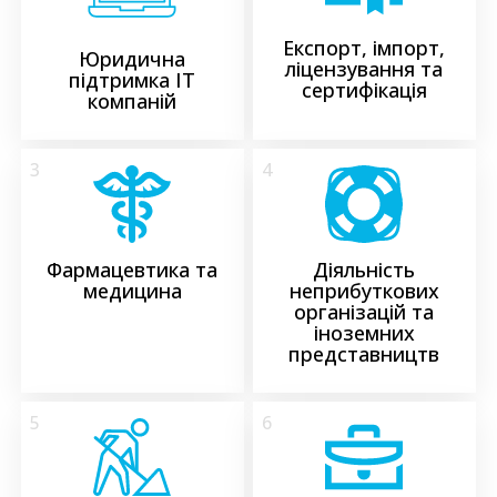
Експорт, імпорт,
Юридична
ліцензування та
підтримка ІТ
сертифікація
компаній
3
4
Фармацевтика та
Діяльність
медицина
неприбуткових
організацій та
іноземних
представництв
5
6