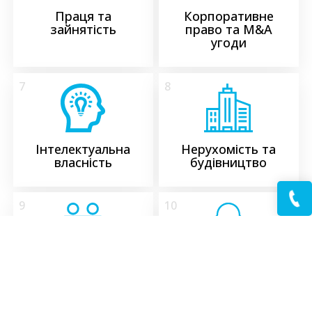
Праця та
Корпоративне
зайнятість
право та M&A
угоди
7
8
Інтелектуальна
Нерухомість та
власність
будівництво
9
10
Судова практика
Військове право
11
12