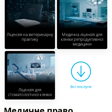
Ліцензія на ветеринарну
Медична ліцензія для
практику
клініки репродуктивної
медицини
Всі послуги
Ліцензія для
стоматологічної клініки
Медичне право