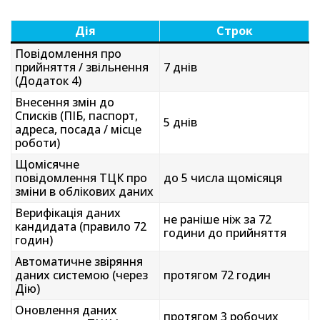
Дія
Строк
Повідомлення про
прийняття / звільнення
7 днів
(Додаток 4)
Внесення змін до
Списків (ПІБ, паспорт,
5 днів
адреса, посада / місце
роботи)
Щомісячне
повідомлення ТЦК про
до 5 числа щомісяця
зміни в облікових даних
Верифікація даних
не раніше ніж за 72
кандидата (правило 72
години до прийняття
годин)
Автоматичне звіряння
даних системою (через
протягом 72 годин
Дію)
Оновлення даних
протягом 3 робочих