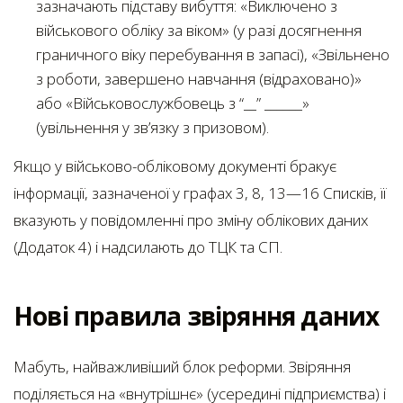
зазначають підставу вибуття: «Виключено з
військового обліку за віком» (у разі досягнення
граничного віку перебування в запасі), «Звільнено
з роботи, завершено навчання (відраховано)»
або «Військовослужбовець з “__” ______»
(увільнення у зв’язку з призовом).
Якщо у військово-обліковому документі бракує
інформації, зазначеної у графах 3, 8, 13—16 Списків, її
вказують у повідомленні про зміну облікових даних
(Додаток 4) і надсилають до ТЦК та СП.
Нові правила звіряння даних
Мабуть, найважливіший блок реформи. Звіряння
поділяється на «внутрішнє» (усередині підприємства) і