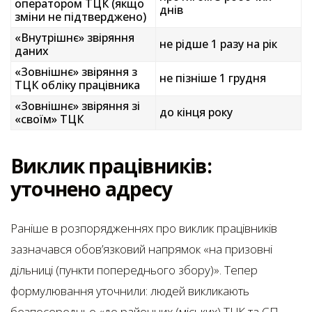
оператором ТЦК (якщо
днів
зміни не підтверджено)
«Внутрішнє» звіряння
не рідше 1 разу на рік
даних
«Зовнішнє» звіряння з
не пізніше 1 грудня
ТЦК обліку працівника
«Зовнішнє» звіряння зі
до кінця року
«своїм» ТЦК
Виклик працівників:
уточнено адресу
Раніше в розпорядженнях про виклик працівників
зазначався обов’язковий напрямок «на призовні
дільниці (пункти попереднього збору)». Тепер
формулювання уточнили: людей викликають
безпосередньо «до районних (міських) ТЦК та СП